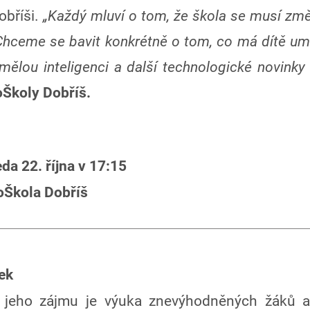
obříši.
„Každý mluví o tom, že škola se musí změ
. Chceme se bavit konkrétně o tom, co má dítě um
ělou inteligenci a další technologické novink
oŠkoly Dobříš.
da 22. října v 17:15
oŠkola Dobříš
ek
jeho zájmu je výuka znevýhodněných žáků a