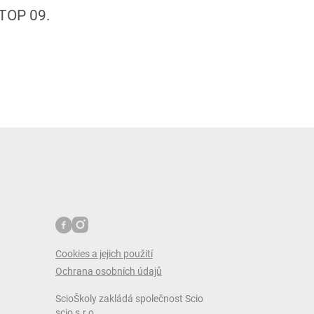
a TOP 09.
Cookies a jejich použití
Ochrana osobních údajů
ScioŠkoly zakládá společnost Scio
scio s.r.o.