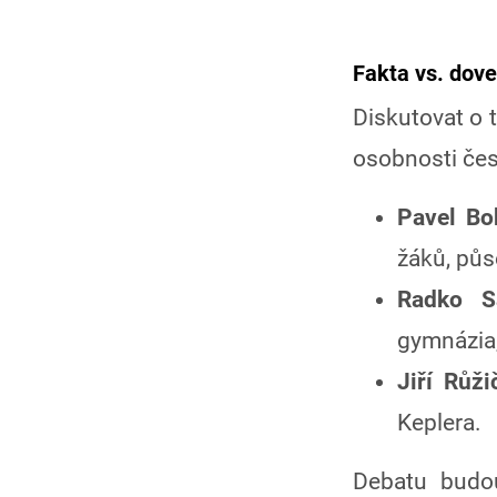
Fakta vs. dove
Diskutovat o t
osobnosti čes
Pavel Bo
žáků, půs
Radko Sá
gymnázia,
Jiří Růži
Keplera.
Debatu bud