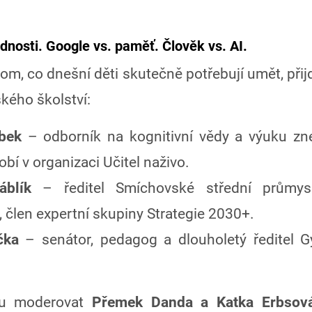
dnosti. Google vs. paměť. Člověk vs. AI.
om, co dnešní děti skutečně potřebují umět, přij
kého školství:
bek
– odborník na kognitivní vědy a výuku z
obí v organizaci Učitel naživo.
blík
– ředitel Smíchovské střední průmys
 člen expertní skupiny Strategie 2030+.
čka
– senátor, pedagog a dlouholetý ředitel 
ou moderovat
Přemek Danda a Katka Erbsov