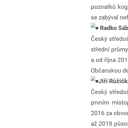
poznatků kogn
se zabýval ne
Radko Sáb
Český středoš
střední průmy
a od října 20
Občanskou de
Jiří Růžičk
Český středoš
prvním místo
2016 za obvod
až 2018 působ