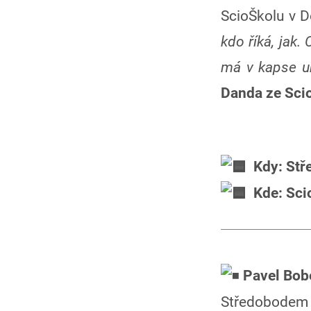
ScioŠkolu v D
kdo říká, jak
má v kapse um
Danda ze Sci
Kdy: Stře
Kde: Sci
Pavel Bob
Středobodem 