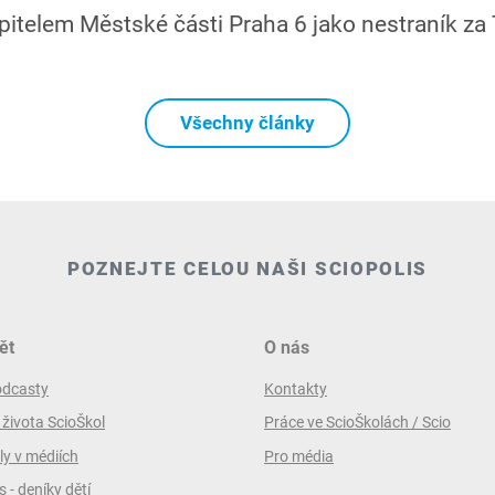
upitelem Městské části Praha 6 jako nestraník z
Všechny články
POZNEJTE CELOU NAŠI SCIOPOLIS
ět
O nás
odcasty
Kontakty
 života ScioŠkol
Práce ve ScioŠkolách / Scio
ly v médiích
Pro média
 - deníky dětí