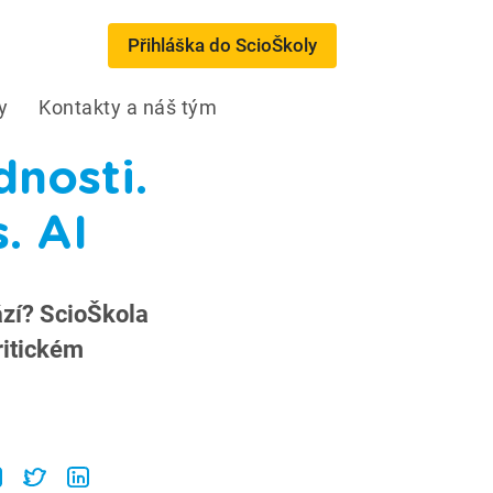
Přihláška do ScioŠkoly
y
Kontakty a náš tým
nosti.
. AI
hází? ScioŠkola
ritickém