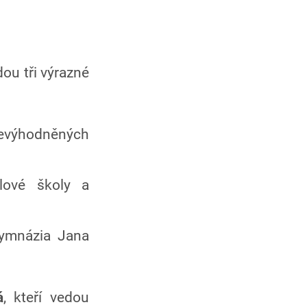
dou tři výrazné
nevýhodněných
lové školy a
Gymnázia Jana
á
, kteří vedou