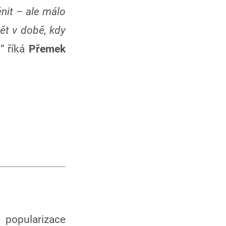
nit – ale málo
ět v době, kdy
y
“ říká
Přemek
 popularizace