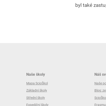
byl také zast
Naše školy
Náš sv
Mapa ScioŠkol
Naše p
Základní školy
Blog: ze
Střední školy
ScioŠko
Expediční školy
Erasmus