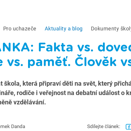
Pro uchazeče
Aktuality a blog
Dokumenty škol
KA: Fakta vs. doved
 vs. paměť. Člověk vs
škola, která připraví děti na svět, který přic
náře, rodiče i veřejnost na debatní událost o k
měně vzdělávání.
mek Danda
Sdílejte článek: