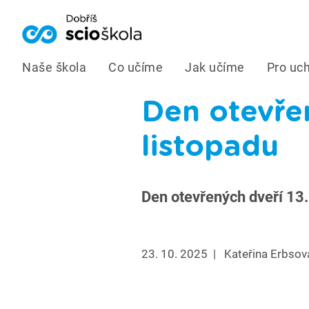
Naše škola
Co učíme
Jak učíme
Pro uc
Den otevřen
listopadu
Den otevřených dveří 13.
23. 10. 2025
|
Kateřina Erbsov