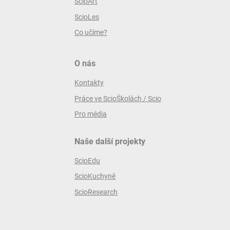
ScioArt
ScioLes
Co učíme?
O nás
Kontakty
Práce ve ScioŠkolách / Scio
Pro média
Naše další projekty
ScioEdu
ScioKuchyně
ScioResearch